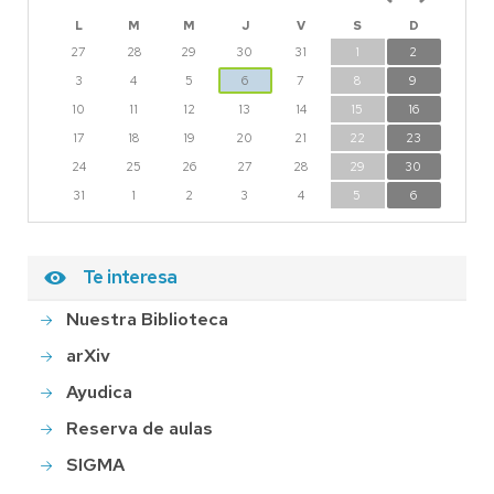
L
M
M
J
V
S
D
27
28
29
30
31
1
2
3
4
5
6
7
8
9
10
11
12
13
14
15
16
17
18
19
20
21
22
23
24
25
26
27
28
29
30
31
1
2
3
4
5
6
Te interesa
Nuestra Biblioteca
arXiv
Ayudica
Reserva de aulas
SIGMA