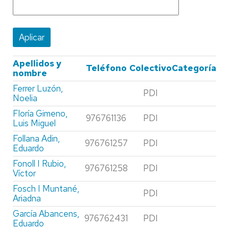
Apellidos y
Teléfono
Colectivo
Categoría
nombre
Ferrer Luzón,
PDI
Noelia
Floría Gimeno,
976761136
PDI
Luis Miguel
Follana Adin,
976761257
PDI
Eduardo
Fonoll I Rubio,
976761258
PDI
Víctor
Fosch I Muntané,
PDI
Ariadna
García Abancens,
976762431
PDI
Eduardo