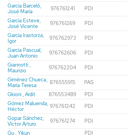
García Barceló,
976761241
PDI
José María
García Esteve,
976761269
PDI
José Vicente
García Irastorza,
976762973
PDI
Igor
García Pascual,
976762606
PDI
Juan Antonio
Giannotti ,
976762204
PDI
Maurizio
Giménez Chueca,
876555915
PAS
María Teresa
Gkioni , Ardit
876553489
PDI
Gómez Maluenda,
976761242
PDI
Héctor
Gopar Sánchez,
976761274
PDI
Víctor Arturo
Gu , Yikun
PDI