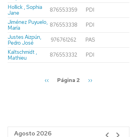
Hollick , Sophia
876553359
PDI
Jane
Jiménez Puyuelo,
876553338
PDI
María
Justes Aizpún,
976761262
PAS
Pedro José
Kaltschmidt ,
876553332
PDI
Mathieu
Paginación
Página
‹‹
Página 2
Siguiente
››
anterior
página
Agosto 2026
Paginación