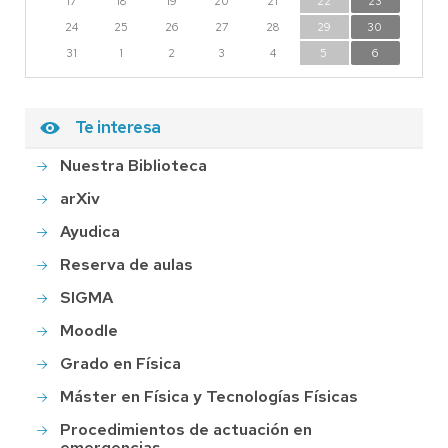
17
18
19
20
21
22
23
24
25
26
27
28
29
30
31
1
2
3
4
5
6
Te interesa
Nuestra Biblioteca
arXiv
Ayudica
Reserva de aulas
SIGMA
Moodle
Grado en Física
Máster en Física y Tecnologías Físicas
Procedimientos de actuación en
emergencias