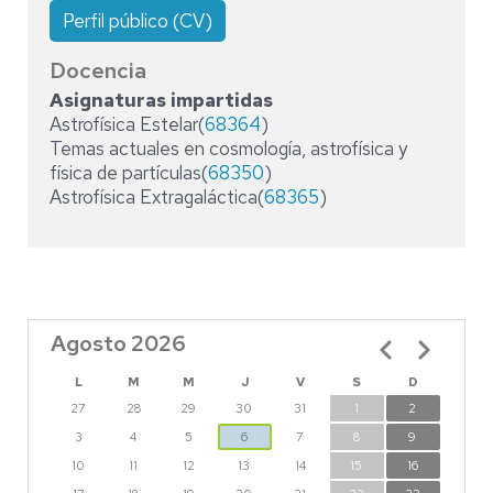
Perfil público (CV)
Docencia
Asignaturas impartidas
Astrofísica Estelar(
68364
)
Temas actuales en cosmología, astrofísica y
física de partículas(
68350
)
Astrofísica Extragaláctica(
68365
)
Agosto 2026
Paginación
L
M
M
J
V
S
D
27
28
29
30
31
1
2
3
4
5
6
7
8
9
10
11
12
13
14
15
16