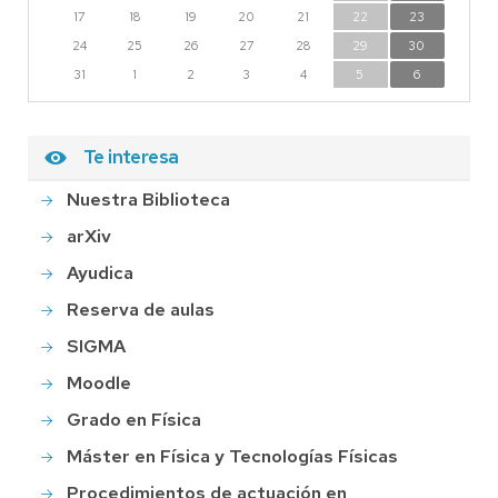
17
18
19
20
21
22
23
24
25
26
27
28
29
30
31
1
2
3
4
5
6
Te interesa
Nuestra Biblioteca
arXiv
Ayudica
Reserva de aulas
SIGMA
Moodle
Grado en Física
Máster en Física y Tecnologías Físicas
Procedimientos de actuación en