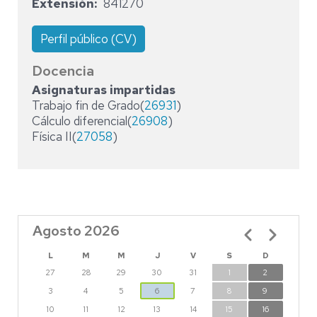
Extensión
841270
Perfil público (CV)
Docencia
Asignaturas impartidas
Trabajo fin de Grado(
26931
)
Cálculo diferencial(
26908
)
Física II(
27058
)
Agosto 2026
Paginación
L
M
M
J
V
S
D
27
28
29
30
31
1
2
3
4
5
6
7
8
9
10
11
12
13
14
15
16