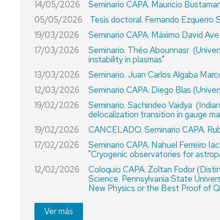
14/05/2026
Seminario CAPA. Mauricio Bustamant
PARTÍCUL
Y
05/05/2026
Tesis doctoral. Fernando Ezquerr
ASTROPAR
19/03/2026
Seminario CAPA. Máximo David Ave
MÁSTER
17/03/2026
Seminario. Théo Abounnasr (Univers
EN
instability in plasmas"
FÍSICA
13/03/2026
Seminario. Juan Carlos Algaba Marco
Y
TECNOLOG
12/03/2026
Seminario CAPA. Diego Blas (Unive
FÍSICAS
19/02/2026
Seminario. Sachindeo Vaidya (Indian 
delocalization transition in gauge ma
19/02/2026
CANCELADO. Seminario CAPA. Rub
17/02/2026
Seminario CAPA. Nahuel Ferreiro Iache
"Cryogenic observatories for astropa
12/02/2026
Coloquio CAPA. Zoltan Fodor (Distin
Science. Pennsylvania State Univer
New Physics or the Best Proof of 
Ver más