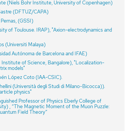
e (Niels Bohr Institute, University of Copenhagen)
AS
o Sastre (DFTUZ/CAPA)
TICULAS
 Pernas, (GSSI)
ity of Toulouse. IRAP), "Axion-electrodynamics and
s (Universiti Malaya)
ÍA
rsidad Autónoma de Barcelona and IFAE)
Institute of Science, Bangalore), "Localization-
trix models"
én López Coto (IAA-CSIC).
llini (Università degli Studi di Milano-Bicocca)).
rticle physics"
guished Professor of Physics Eberly College of
sity) , “The Magnetic Moment of the Muon Puzzle:
Quantum Field Theory”