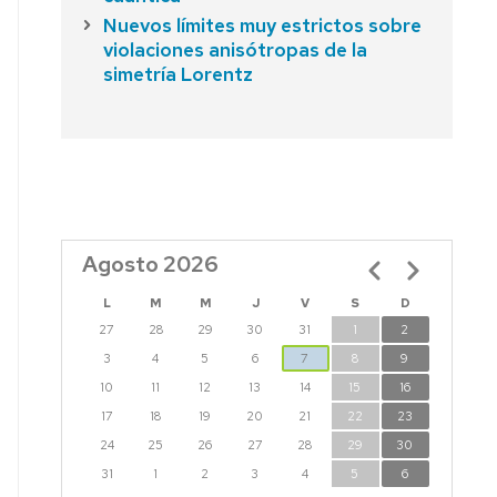
Nuevos límites muy estrictos sobre
violaciones anisótropas de la
simetría Lorentz
Agosto 2026
Paginación
L
M
M
J
V
S
D
27
28
29
30
31
1
2
3
4
5
6
7
8
9
10
11
12
13
14
15
16
17
18
19
20
21
22
23
24
25
26
27
28
29
30
31
1
2
3
4
5
6