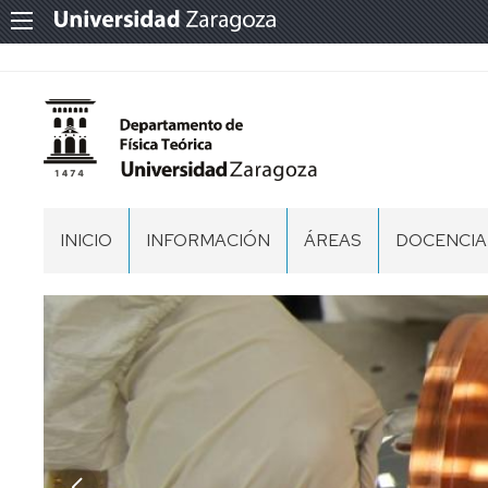
INICIO
INFORMACIÓN
ÁREAS
DOCENCIA
LOCALIZACIÓN
FÍSICA
GRADO
ATÓMICA,
EN
MOLECULAR
BIOTECNO
Y
NUCLEAR
GRADO
EN
FÍSICA
FÍSICA
DE
LA
GRADO
TIERRA
EN