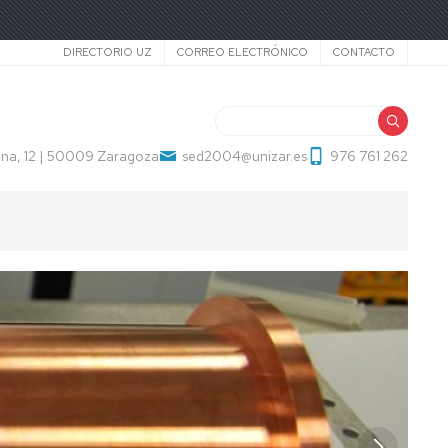
Secundario
DIRECTORIO UZ
CORREO ELECTRÓNICO
CONTACTO
Buscar
una, 12 | 50009 Zaragoza
sed2004@unizar.es
976 761 262