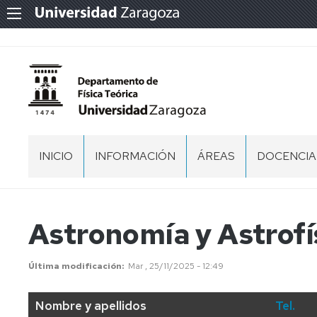
INICIO
INFORMACIÓN
ÁREAS
DOCENCIA
LOCALIZACIÓN
FÍSICA
GRADO
ATÓMICA,
EN
MOLECULAR
BIOTECNO
Astronomía y Astrofí
Y
NUCLEAR
GRADO
EN
Última modificación
Mar , 25/11/2025 - 12:49
FÍSICA
FÍSICA
DE
LA
GRADO
Nombre y apellidos
Tel.
TIERRA
EN