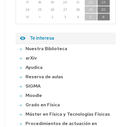
17
18
19
20
21
22
23
24
25
26
27
28
29
30
31
1
2
3
4
5
6
Te interesa
Nuestra Biblioteca
arXiv
Ayudica
Reserva de aulas
SIGMA
Moodle
Grado en Física
Máster en Física y Tecnologías Físicas
Procedimientos de actuación en