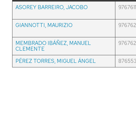
MATEMÁTI
ASOREY BARREIRO, JACOBO
976761
ASTRONOMÍA
Y
GRADO
ASTROFÍSICA
EN
GIANNOTTI, MAURIZIO
97676
QUÍMICA
FÍSICA
TEÓRICA
MÁSTER
MEMBRADO IBÁÑEZ, MANUEL
97676
UNIVERSIT
CLEMENTE
EN
BIOFÍSICA
PÉREZ TORRES, MIGUEL ÁNGEL
87655
Y
BIOTECNO
CUANTITAT
MÁSTER
UNIVERSIT
EN
FÍSICA
DEL
UNIVERSO:
COSMOLOG
ASTROFÍSI