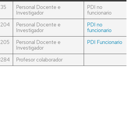
DE
CAS
BIOPHYSICS
EXPERIMENT
135
Personal Docente e
PDI no
ARAGÓN
(BIFI)
Investigador
funcionario
IAXO
LABORATORIO
QUANTUM
EXPERIMENT
2204
Personal Docente e
PDI no
SUBTERRÁNEO
GRAVITY
Investigador
funcionario
DE
PHENOMENOLOGY
TREX
CANFRANC
EXPERIMENT
2205
Personal Docente e
PDI Funcionario
ARIO
Investigador
SUPERNEMO
3284
Profesor colaborador
EXPERIMENT
LOGÍA
LABORATORIO
IVA
DE
BAJAS
ACTIVIDADES
ARIO
(LABAC)
ÍA,
CA,