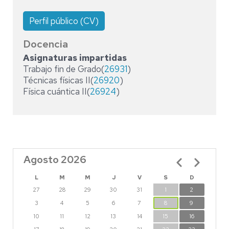
Perfil público (CV)
Docencia
Asignaturas impartidas
Trabajo fin de Grado(
26931
)
Técnicas físicas II(
26920
)
Física cuántica II(
26924
)
Agosto 2026
Paginación
L
M
M
J
V
S
D
27
28
29
30
31
1
2
3
4
5
6
7
8
9
10
11
12
13
14
15
16