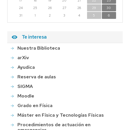
17
18
19
20
21
22
23
24
25
26
27
28
29
30
31
1
2
3
4
5
6
Te interesa
Nuestra Biblioteca
arXiv
Ayudica
Reserva de aulas
SIGMA
Moodle
Grado en Física
Máster en Física y Tecnologías Físicas
Procedimientos de actuación en
emergencias