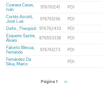
Coarasa Casas,
976761241
PDI
Iván
Cortés Azcoiti,
976761256
PDI
José Luis
Dafni , Theopisti
976762433
PDI
Ezquerro Sastre,
876553338
PDI
Álvaro
Falceto Blecua,
976761273
PDI
Fernando
Fernández Da
PDI
Silva, Marco
Paginación
Página 1
Siguiente
››
página