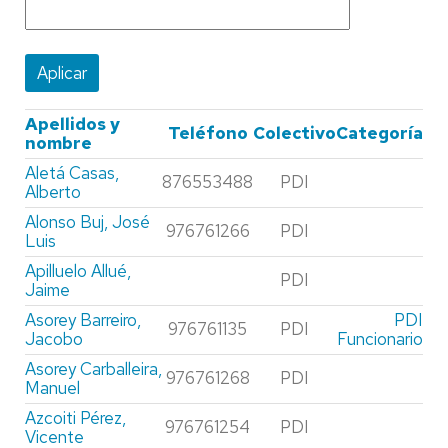
Apellidos y
Teléfono
Colectivo
Categoría
nombre
Aletá Casas,
876553488
PDI
Alberto
Alonso Buj, José
976761266
PDI
Luis
Apilluelo Allué,
PDI
Jaime
Asorey Barreiro,
PDI
976761135
PDI
Jacobo
Funcionario
Asorey Carballeira,
976761268
PDI
Manuel
Azcoiti Pérez,
976761254
PDI
Vicente