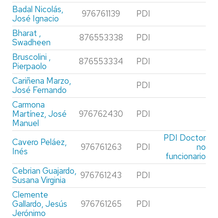
Badal Nicolás,
976761139
PDI
José Ignacio
Bharat ,
876553338
PDI
Swadheen
Bruscolini ,
876553334
PDI
Pierpaolo
Cariñena Marzo,
PDI
José Fernando
Carmona
Martínez, José
976762430
PDI
Manuel
PDI Doctor
Cavero Peláez,
976761263
PDI
no
Inés
funcionario
Cebrian Guajardo,
976761243
PDI
Susana Virginia
Clemente
Gallardo, Jesús
976761265
PDI
Jerónimo