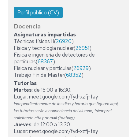
Perfil público (CV)
Docencia
Asignaturas impartidas
Técnicas físicas II(
26920
)
Física y tecnología nuclear(
26951
)
Física e ingeniería de detectores de
partículas(
68367
)
Física nuclear y partículas(
26929
)
Trabajo Fin de Master(
68352
)
Tutorías
Martes
: de 15:00 a 16:30.
Lugar: meet.google.com/fyd-xzfj-fay.
Independientemente de los días y horario que figuren aquí,
las tutorías serán a conveniencia del alumno, *siempre*
solicitando cita por mail (tdafni@)
Jueves
: de 12:00 a 13:30.
Lugar: meet.google.com/fyd-xzfj-fay.