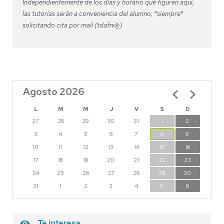
Independientemente de los días y horario que figuren aquí,
las tutorías serán a conveniencia del alumno, *siempre*
solicitando cita por mail (tdafni@)
Agosto 2026
Paginación
L
M
M
J
V
S
D
27
28
29
30
31
1
2
3
4
5
6
7
8
9
10
11
12
13
14
15
16
17
18
19
20
21
22
23
24
25
26
27
28
29
30
31
1
2
3
4
5
6
Te interesa