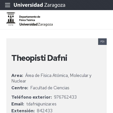
PDI
Theopisti Dafni
Area
Área de Física Atómica, Molecular y
Nuclear
Centro
Facultad de Ciencias
Teléfono exterior
976762433
Email
tdafni@unizar.es
Extensión
842433