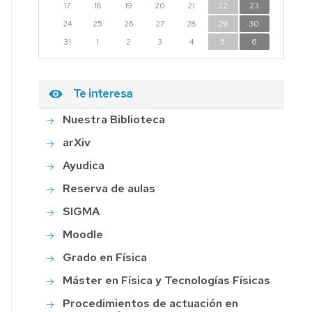
17
18
19
20
21
22
23
24
25
26
27
28
29
30
31
1
2
3
4
5
6
Te interesa
Nuestra Biblioteca
arXiv
Ayudica
Reserva de aulas
SIGMA
Moodle
Grado en Física
Máster en Física y Tecnologías Físicas
Procedimientos de actuación en