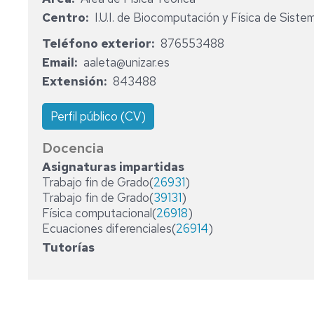
MATEMÁTI
Centro
I.U.I. de Biocomputación y Física de Sist
ASTRONOMÍA
Y
GRADO
Teléfono exterior
876553488
ASTROFÍSICA
EN
Email
aaleta@unizar.es
QUÍMICA
Extensión
843488
FÍSICA
TEÓRICA
MÁSTER
UNIVERSIT
Perfil público (CV)
EN
BIOFÍSICA
Docencia
Y
Asignaturas impartidas
BIOTECNO
Trabajo fin de Grado(
26931
)
CUANTITAT
Trabajo fin de Grado(
39131
)
MÁSTER
Física computacional(
26918
)
UNIVERSIT
Ecuaciones diferenciales(
26914
)
EN
Tutorías
FÍSICA
DEL
UNIVERSO:
COSMOLOG
ASTROFÍSI