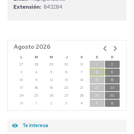
Extensión
843284
Agosto 2026
Paginación
L
M
M
J
V
S
D
27
28
29
30
31
1
2
3
4
5
6
7
8
9
10
11
12
13
14
15
16
17
18
19
20
21
22
23
24
25
26
27
28
29
30
31
1
2
3
4
5
6
Te interesa