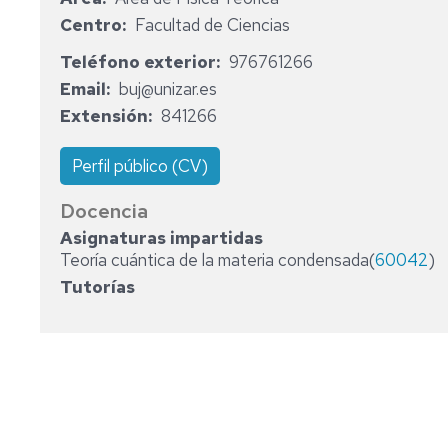
MATEMÁTI
Centro
Facultad de Ciencias
ASTRONOMÍA
Y
GRADO
Teléfono exterior
976761266
ASTROFÍSICA
EN
Email
buj@unizar.es
QUÍMICA
Extensión
841266
FÍSICA
TEÓRICA
MÁSTER
UNIVERSIT
Perfil público (CV)
EN
BIOFÍSICA
Docencia
Y
Asignaturas impartidas
BIOTECNO
Teoría cuántica de la materia condensada(
CUANTITAT
60042
)
Tutorías
MÁSTER
UNIVERSIT
EN
FÍSICA
DEL
UNIVERSO:
COSMOLOG
ASTROFÍSI