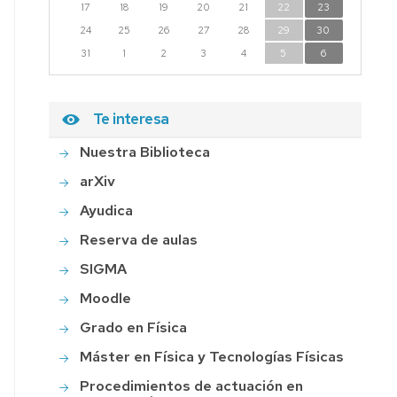
17
18
19
20
21
22
23
24
25
26
27
28
29
30
31
1
2
3
4
5
6
Te interesa
Nuestra Biblioteca
arXiv
Ayudica
Reserva de aulas
SIGMA
Moodle
Grado en Física
Máster en Física y Tecnologías Físicas
Procedimientos de actuación en