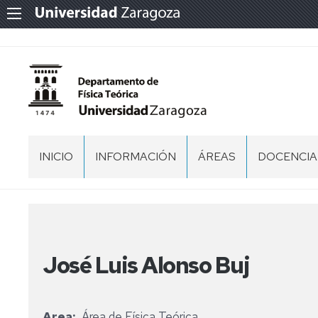
INICIO
INFORMACIÓN
ÁREAS
DOCENCIA
LOCALIZACIÓN
FÍSICA
GRADO
ATÓMICA,
EN
MOLECULAR
BIOTECNO
Y
NUCLEAR
GRADO
José Luis Alonso Buj
EN
FÍSICA
FÍSICA
DE
LA
GRADO
TIERRA
Area
Área de Física Teórica
EN