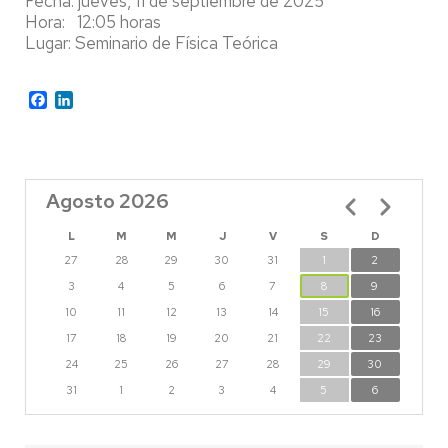
Fecha: jueves, 11 de septiembre de 2025
Hora: 12:05 horas
Lugar: Seminario de Física Teórica
Facebook
LinkedIn
Agosto 2026
Paginación
L
M
M
J
V
S
D
27
28
29
30
31
1
2
3
4
5
6
7
8
9
10
11
12
13
14
15
16
17
18
19
20
21
22
23
24
25
26
27
28
29
30
31
1
2
3
4
5
6