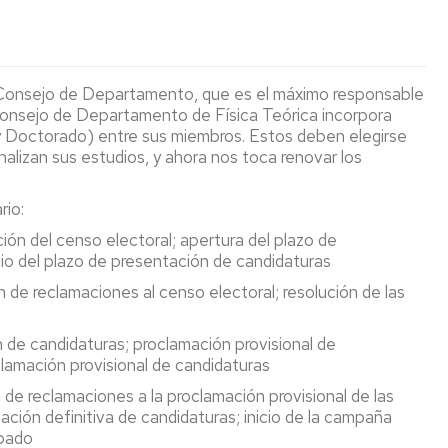
DE
CAS
BIOPHYSICS
EXPERIMENT
ARAGÓN
(BIFI)
IAXO
LABORATORIO
QUANTUM
EXPERIMENT
u Consejo de Departamento, que es el máximo responsable
SUBTERRÁNEO
GRAVITY
 Consejo de Departamento de Física Teórica incorpora
DE
PHENOMENOLOGY
TREX
y Doctorado) entre sus miembros. Estos deben elegirse
CANFRANC
EXPERIMENT
alizan sus estudios, y ahora nos toca renovar los
ARIO
SUPERNEMO
EXPERIMENT
rio:
ión del censo electoral; apertura del plazo de
LOGÍA
LABORATORIO
IVA
cio del plazo de presentación de candidaturas
DE
BAJAS
n de reclamaciones al censo electoral; resolución de las
ACTIVIDADES
ARIO
(LABAC)
n de candidaturas; proclamación provisional de
oclamación provisional de candidaturas
n de reclamaciones a la proclamación provisional de las
ación definitiva de candidaturas; inicio de la campaña
ÍA,
ipado
CA,