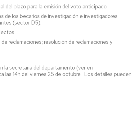
AS
nal del plazo para la emisión del voto anticipado
es de los becarios de investigación e investigadores
TICULAS
antes (sector D5).
electos
ón de reclamaciones; resolución de reclamaciones y
ÍA
n la secretaria del departamento (ver en
a las 14h del viernes 25 de octubre. Los detalles pueden