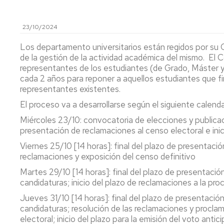
MATEMÁTI
ASTRONOMÍA
23/10/2024
Y
GRADO
ASTROFÍSICA
EN
Los departamento universitarios están regidos por s
QUÍMICA
de la gestión de la actividad académica del mismo. El
FÍSICA
representantes de los estudiantes (de Grado, Máster 
TEÓRICA
MÁSTER
cada 2 años para reponer a aquellos estudiantes que fin
UNIVERSIT
representantes existentes.
EN
BIOFÍSICA
El proceso va a desarrollarse según el siguiente calenda
Y
Miércoles 23/10: convocatoria de elecciones y publicac
BIOTECNO
CUANTITAT
presentación de reclamaciones al censo electoral e ini
Viernes 25/10 [14 horas]: final del plazo de presentació
MÁSTER
reclamaciones y exposición del censo definitivo
UNIVERSIT
EN
Martes 29/10 [14 horas]: final del plazo de presentació
FÍSICA
candidaturas; inicio del plazo de reclamaciones a la pr
DEL
Jueves 31/10 [14 horas]: final del plazo de presentació
UNIVERSO:
candidaturas; resolución de las reclamaciones y proclam
COSMOLOG
electoral; inicio del plazo para la emisión del voto antic
ASTROFÍSI