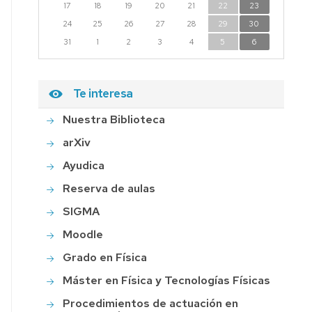
17
18
19
20
21
22
23
24
25
26
27
28
29
30
31
1
2
3
4
5
6
Te interesa
Nuestra Biblioteca
arXiv
Ayudica
Reserva de aulas
SIGMA
Moodle
Grado en Física
Máster en Física y Tecnologías Físicas
Procedimientos de actuación en