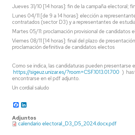
PARTÍCUL
Jueves 31/10 [14 horas]: fin de la campaña electoral; fi
Y
Lunes 04/11 [de 9 a 14 horas]: elección a representant
ASTROPAR
contratados (sector D3) y a representantes de estudi
MÁSTER
Martes 05/11: proclamación provisional de candidatos 
EN
FÍSICA
Viernes 08/11 [14 horas]: final del plazo de presentaci
Y
proclamación definitiva de candidatos electos
TECNOLOG
FÍSICAS
Como se indica, las candidaturas pueden presentarse e
https://sigeuz.unizar.es/?room=CSF.1013.01.700
) hast
encontrarse en el pdf adjunto.
Un cordial saludo
Facebook
LinkedIn
Adjuntos
calendario electoral_D3_D5_2024.docx.pdf