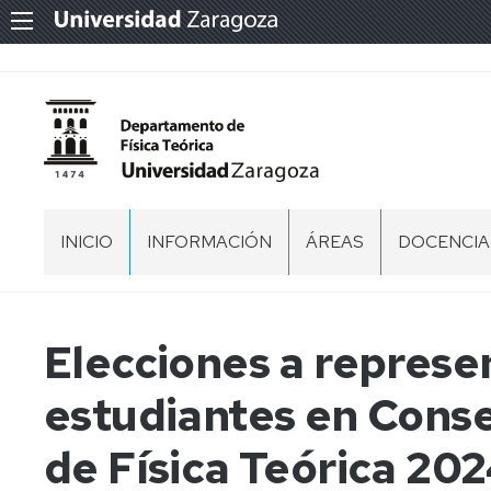
INICIO
INFORMACIÓN
ÁREAS
DOCENCIA
LOCALIZACIÓN
FÍSICA
GRADO
ATÓMICA,
EN
MOLECULAR
BIOTECNO
Elecciones a represe
Y
NUCLEAR
GRADO
estudiantes en Cons
EN
FÍSICA
FÍSICA
DE
de Física Teórica 20
LA
GRADO
TIERRA
EN