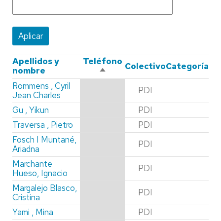
Apellidos y
Teléfono
Colectivo
Categoría
nombre
Ordenar
descendente
Rommens , Cyril
PDI
Jean Charles
Gu , Yikun
PDI
Traversa , Pietro
PDI
Fosch I Muntané,
PDI
Ariadna
Marchante
PDI
Hueso, Ignacio
Margalejo Blasco,
PDI
Cristina
Yami , Mina
PDI