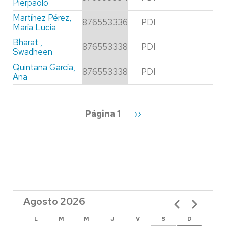
Pierpaolo
Martínez Pérez,
876553336
PDI
María Lucía
Bharat ,
876553338
PDI
Swadheen
Quintana García,
876553338
PDI
Ana
Paginación
Página 1
Siguiente
››
página
Agosto 2026
Paginación
L
M
M
J
V
S
D