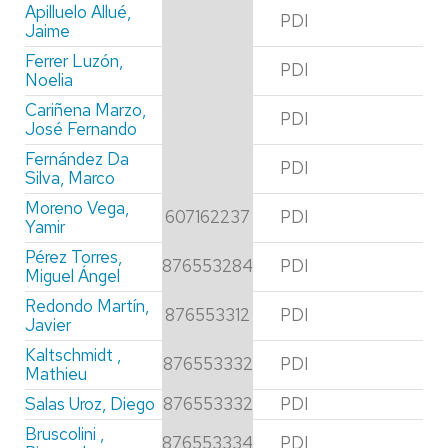
Apilluelo Allué,
PDI
Jaime
Ferrer Luzón,
PDI
Noelia
Cariñena Marzo,
PDI
José Fernando
Fernández Da
PDI
Silva, Marco
Moreno Vega,
607162237
PDI
Yamir
Pérez Torres,
876553284
PDI
Miguel Ángel
Redondo Martín,
876553312
PDI
Javier
Kaltschmidt ,
876553332
PDI
Mathieu
Salas Uroz, Diego
876553332
PDI
Bruscolini ,
876553334
PDI