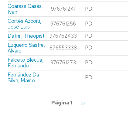
Coarasa Casas,
976761241
PDI
Iván
Cortés Azcoiti,
976761256
PDI
José Luis
Dafni , Theopisti
976762433
PDI
Ezquerro Sastre,
876553338
PDI
Álvaro
Falceto Blecua,
976761273
PDI
Fernando
Fernández Da
PDI
Silva, Marco
Paginación
Página 1
Siguiente
››
página