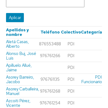
Apellidos y
Teléfono
Colectivo
Categoría
nombre
Aletá Casas,
876553488
PDI
Alberto
Alonso Buj, José
976761266
PDI
Luis
Apilluelo Allué,
PDI
Jaime
Asorey Barreiro,
PDI
976761135
PDI
Jacobo
Funcionario
Asorey Carballeira,
976761268
PDI
Manuel
Azcoiti Pérez,
976761254
PDI
Vicente