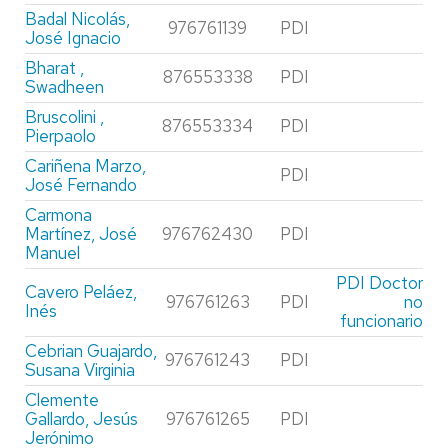
Badal Nicolás,
976761139
PDI
José Ignacio
Bharat ,
876553338
PDI
Swadheen
Bruscolini ,
876553334
PDI
Pierpaolo
Cariñena Marzo,
PDI
José Fernando
Carmona
Martínez, José
976762430
PDI
Manuel
PDI Doctor
Cavero Peláez,
976761263
PDI
no
Inés
funcionario
Cebrian Guajardo,
976761243
PDI
Susana Virginia
Clemente
Gallardo, Jesús
976761265
PDI
Jerónimo