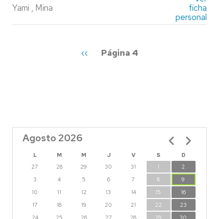
Yami , Mina
ficha
personal
Paginación
Página
‹‹
Página 4
anterior
Agosto 2026
Paginación
L
M
M
J
V
S
D
27
28
29
30
31
1
2
3
4
5
6
7
8
9
10
11
12
13
14
15
16
17
18
19
20
21
22
23
24
25
26
27
28
29
30