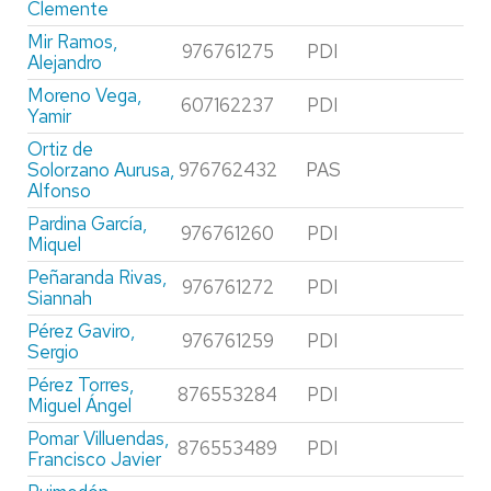
Clemente
Mir Ramos,
976761275
PDI
Alejandro
Moreno Vega,
607162237
PDI
Yamir
Ortiz de
Solorzano Aurusa,
976762432
PAS
Alfonso
Pardina García,
976761260
PDI
Miquel
Peñaranda Rivas,
976761272
PDI
Siannah
Pérez Gaviro,
976761259
PDI
Sergio
Pérez Torres,
876553284
PDI
Miguel Ángel
Pomar Villuendas,
876553489
PDI
Francisco Javier