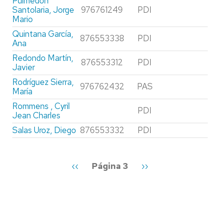
Puimedón
Santolaria, Jorge
976761249
PDI
Mario
Quintana García,
876553338
PDI
Ana
Redondo Martín,
876553312
PDI
Javier
Rodríguez Sierra,
976762432
PAS
María
Rommens , Cyril
PDI
Jean Charles
Salas Uroz, Diego
876553332
PDI
Paginación
Página
‹‹
Página 3
Siguiente
››
anterior
página