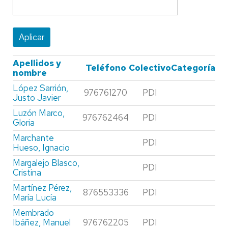
Apellidos y
Teléfono
Colectivo
Categoría
nombre
López Sarrión,
976761270
PDI
Justo Javier
Luzón Marco,
976762464
PDI
Gloria
Marchante
PDI
Hueso, Ignacio
Margalejo Blasco,
PDI
Cristina
Martínez Pérez,
876553336
PDI
María Lucía
Membrado
Ibáñez, Manuel
976762205
PDI