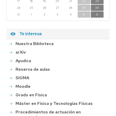
17
18
19
20
21
22
23
24
25
26
27
28
29
30
31
1
2
3
4
5
6
Te interesa
Nuestra Biblioteca
arXiv
Ayudica
Reserva de aulas
SIGMA
Moodle
Grado en Física
Máster en Física y Tecnologías Físicas
Procedimientos de actuación en