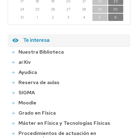
17
18
19
20
21
22
23
24
25
26
27
28
29
30
31
1
2
3
4
5
6
Te interesa
Nuestra Biblioteca
arXiv
Ayudica
Reserva de aulas
SIGMA
Moodle
Grado en Física
Máster en Física y Tecnologías Físicas
Procedimientos de actuación en